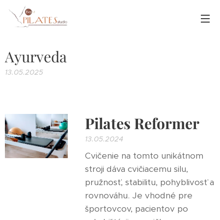
Ayurveda
13.05.2025
Pilates Reformer
13.05.2024
Cvičenie na tomto unikátnom
stroji dáva cvičiacemu silu,
pružnosť, stabilitu, pohyblivosť a
rovnováhu. Je vhodné pre
športovcov, pacientov po