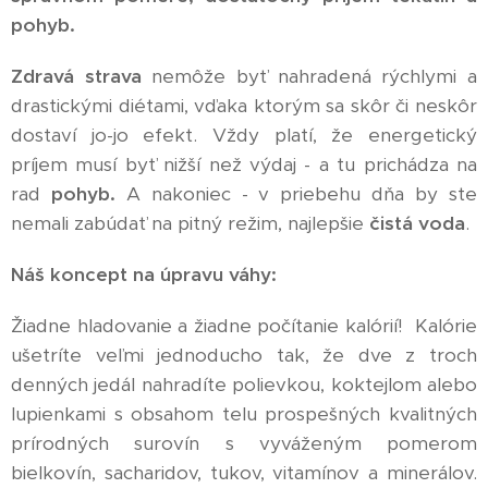
pohyb.
Zdravá strava
nemôže byť nahradená rýchlymi a
drastickými diétami, vďaka ktorým sa skôr či neskôr
dostaví jo-jo efekt. Vždy platí, že energetický
príjem musí byť nižší než výdaj - a tu prichádza na
rad
pohyb.
A nakoniec - v priebehu dňa by ste
nemali zabúdať na pitný režim, najlepšie
čistá voda
.
Náš koncept na úpravu váhy:
Žiadne hladovanie a žiadne počítanie kalórií! Kalórie
ušetríte veľmi jednoducho tak, že dve z troch
denných jedál nahradíte polievkou, koktejlom alebo
lupienkami s obsahom telu prospešných kvalitných
prírodných surovín s vyváženým pomerom
bielkovín, sacharidov, tukov, vitamínov a minerálov.