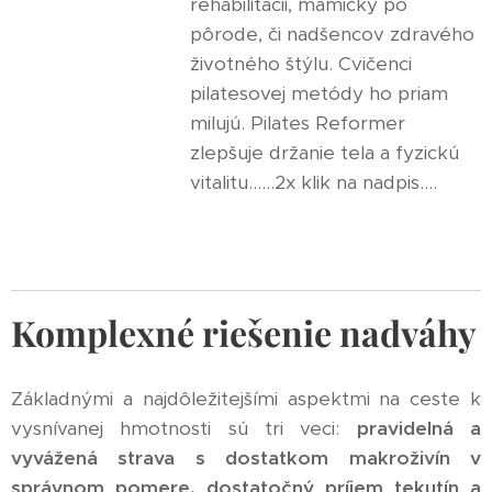
rehabilitácii, mamičky po
pôrode, či nadšencov zdravého
životného štýlu. Cvičenci
pilatesovej metódy ho priam
milujú. Pilates Reformer
zlepšuje držanie tela a fyzickú
vitalitu......2x klik na nadpis....
Komplexné riešenie nadváhy
Základnými a najdôležitejšími aspektmi na ceste k
vysnívanej hmotnosti sú tri veci:
pravidelná a
vyvážená strava s dostatkom makroživín v
správnom pomere, dostatočný príjem tekutín a