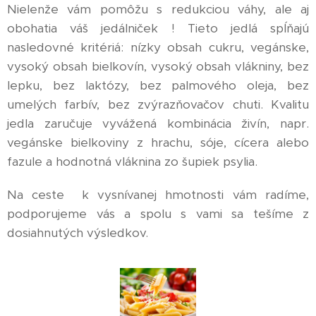
Nielenže vám pomôžu s redukciou váhy, ale aj
obohatia váš jedálniček ! Tieto jedlá spĺňajú
nasledovné kritériá: nízky obsah cukru, vegánske,
vysoký obsah bielkovín, vysoký obsah vlákniny, bez
lepku, bez laktózy, bez palmového oleja, bez
umelých farbív, bez zvýrazňovačov chuti. Kvalitu
jedla zaručuje vyvážená kombinácia živín, napr.
vegánske bielkoviny z hrachu, sóje, cícera alebo
fazule a hodnotná vláknina zo šupiek psylia.
Na ceste k vysnívanej hmotnosti vám radíme,
podporujeme vás a spolu s vami sa tešíme z
dosiahnutých výsledkov.